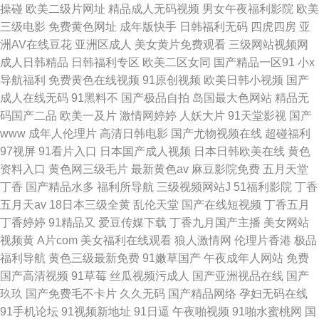
操碰
欧美二级片网址
精品成人无码视频
男女午夜福利影院
欧美
三级电影
免费黄色网址
成年版快手
日韩福利无码
四虎四房
亚
洲AV在线豆花
亚洲区成人
美女黄片免费观看
三级网站视频网
成人日韩精品
日韩福利专区
欧美二区女同
国产精品一区91
小x
导航福利
免费黄色在线视频
91原创视频
欧美日韩小视频
国产
成人在线无码
91黑料不
国产极品自拍
岛国最大色网站
精品无
码国产二品
欧美一及片
激情网婷婷
人妖大片
91天堂影视
国产
www
成年人伦理片
高清日韩电影
国产尤物视频在线
超碰福利
97视屏
91看片入口
日本国产成人视频
日本日韩欧美在线
黄色
资料入口
黄色网三级毛片
最新黄色av
麻豆影院免费
五月天堂
丁香
国产精品水多
福利所导航
三级视频网站J
51福利影院
丁香
五月天av
18日本三级全黄
乱伦天堂
国产在线短视频
丁香五月
丁香婷婷
91精品又
爱豆传媒下载
丁香九月国产主播
美女网站
视频黄
A片com
美女福利在线观看
狼人激情网
伦理片香港
极品
福利导航
黄色三级最新免费
91嫩草国产
午夜成年人网站
免费
国产高清视频
91草莓
丝瓜视频污成人
国产亚洲视品在线
国产
玖玖
国产免费毛不卡片
久久无码
国产精品网络
孕妇无码在线
91手机论坛
91视频新地址
91日逼
午夜啪视频
91啪水蜜桃网
国