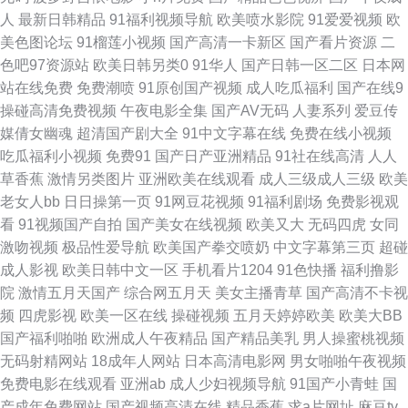
69精品 99视频私拍在线 国产自拍第四页 国产麻豆福利电影 免费国产 樱花视
人
最新日韩精品
91福利视频导航
欧美喷水影院
91爱爱视频
欧
美色图论坛
91榴莲小视频
国产高清一卡新区
国产看片资源
二
频 国产成人天天操 欧美日韩干 网站免费黄 91黄色片库网 97资源免费视频
色吧97资源站
欧美日韩另类0
91华人
国产日韩一区二区
日本网
站在线免费
免费潮喷
91原创国产视频
成人吃瓜福利
国产在线9
色大成成人网站 91传媒视频 97久久地址 在线视频播放免费网站 97超碰资源
操碰高清免费视频
午夜电影全集
国产AV无码
人妻系列
爱豆传
媒倩女幽魂
超清国产剧大全
91中文字幕在线
免费在线小视频
国产喷白浆精品一区 欧美成人免费网站 无人高清在线观看全集 91熟妇偷情
吃瓜福利小视频
免费91
国产日产亚洲精品
91社在线高清
人人
草香蕉
激情另类图片
亚洲欧美在线观看
成人三级成人三级
欧美
脏话对白 国产第18页 欧美久久免费 精品九九九 91z在线视频 91尤物福利视
老女人bb
日日操第一页
91网豆花视频
91福利剧场
免费影视观
看
91视频国产自拍
国产美女在线视频
欧美又大
无码四虎
女同
频 国产亚洲欧美精品永久 野花在线观看播放免费 欧美成人精品精品 亚洲偷
激吻视频
极品性爱导航
欧美国产拳交喷奶
中文字幕第三页
超碰
成人影视
欧美日韩中文一区
手机看片1204
91色快播
福利撸影
少妇 91桃色www 福利AVAV 久久久久精 日本A黄 91吃瓜抖阴 91资源在线视
院
激情五月天国产
综合网五月天
美女主播青草
国产高清不卡视
频
四虎影视
欧美一区在线
操碰视频
五月天婷婷欧美
欧美大BB
频 福利丝袜AVAV导航 欧美精品久久久 午夜影视在线观看免费 91看片入口
国产福利啪啪
欧洲成人午夜精品
国产精品美乳
男人操蜜桃视频
无码射精网站
18成年人网站
日本高清电影网
男女啪啪午夜视频
肛交网站 欧美乱轮视频 香蕉99网站 91极品探花 白丝被艹 黄wwwww 四虎亚
免费电影在线观看
亚洲ab
成人少妇视频导航
91国产小青蛙
国
产成年免费网站
国产视频高清在线
精品香蕉
求a片网址
麻豆tv