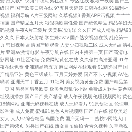
爱
成人软件视频
午夜宅男在线
91专区在线
狠狠干欧美
国产三
只是精品 91刺激视频 午夜精品免费 男女做事网站 国产豆花av在线 91天美
级国产
国产欧美日韩在线
97五月天婷婷
日韩在线网
91福利社
视频
福利导航
A片三级网站
久草视频8
香蕉APP污视频
艹艹艹
91tv永久入口地址 日韩精品欧美 欧美精品久久久久久久久 80电影天堂 视频
插逼
国产精品五月天
狠狠操欧美性爱
国产绝色精品
精品孕妇无
码视频
午夜A片三级片
天美果冻传媒
久久国产成人精品
精品93
资源 欧美爽爽爽一区 国产深夜福利在线导航 www五月色西瓜影视 91黑料在
久久久
日本人妖射精
学生妹avav
国产熟女视频在线
乱伦第一
页
韩日视频
高清国产剧观看
人妻少妇视频二区
成人无码高清毛
线视频黑丝 天天肏肏夜夜肏 免费视频28p 福利视频在线导航 91熟女视频网
片
亚洲av激情电影
午夜导航在线
国内主播第一页
国产高清电
影网址
91社区论坛
免费网站黄色在线
久久偷拍高清亚洲
91午
野花视频免费在线播放 欧美在线a观看 国内久操精品在线 99色资源网 91资
夜在线免费
亚洲精品第五页
麻豆网站在线观看
91精选国产
国
产精品亚洲
黄色三级成年
五月天婷婷爱
国产不卡小视频
AV色
源网址在线观看 91呆哥 91伦理 最新高清电影下载 午夜18 欧美大黄 黄色性
哟哟
亚洲天堂丁香五月
91社网
美女视频黄全免费
国产精品第
一页国
另类区另类欧美
欧美色图乱伦小说
免费成人软件
黄色网
情网站 啊v在线视频 91华人精品在线视频 无码免费观看
址视频播放
国产日产美产精品
成人午夜视频
伦理视频网站
黄色
18禁网站
亚洲无码视频在线
成人无码看片
91原创社区
伦理电
影香港
成人免费
蜜桃91色色
A片视频网
国产自在线
操欧美老
女人
人人97综合精品
岛国免费
国产无码一二
蜜桃tv网站入口
国产第66页
另类国产在线
熟女自拍偷拍
青青久视频
久草新视