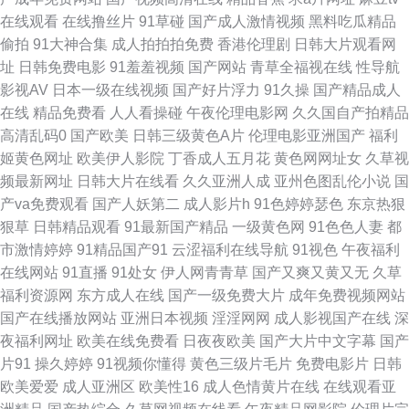
洲影院 91精选足胶黄色视频 东方影视库800 在线免费电影天堂 成人在线观
在线观看
在线撸丝片
91草碰
国产成人激情视频
黑料吃瓜精品
偷拍
91大神合集
成人拍拍拍免费
香港伦理剧
日韩大片观看网
看黄网页视频 免费电影大全免费电影 天龙影院免费影院 91污桃色 黄网站在
址
日韩免费电影
91羞羞视频
国产网站
青草全福视在线
性导航
影视AV
日本一级在线视频
国产好片浮力
91久操
国产精品成人
线观看高清免费 尹人芭蕉 97欧美 国产一线中文字幕 青苹果乐园在线观看电
在线
精品免费看
人人看操碰
午夜伦理电影网
久久国自产拍精品
高清乱码0
国产欧美
日韩三级黄色A片
伦理电影亚洲国产
福利
视剧 bt之家资源交流社区btbtt12最新版本 www日韩一区 久久精产国品操碰
姬黄色网址
欧美伊人影院
丁香成人五月花
黄色网网址女
久草视
频最新网址
日韩大片在线看
久久亚洲人成
亚州色图乱伦小说
国
欧美日韩久综合 蜜桃麻豆 一本一道久久精品 国产在线观看m91 青青艹在线
产va免费观看
国产人妖第二
成人影片h
91色婷婷瑟色
东京热狠
狠草
日韩精品观看
91最新国产精品
一级黄色网
91色色人妻
都
中文字幕电视剧全集 传媒视频免费在线观看 美女插App 九九影院 日本阿V片
市激情婷婷
91精品国产91
云涩福利在线导航
91视色
午夜福利
在线网站
91直播
91处女
伊人网青青草
国产又爽又黄又无
久草
6080免费电影 大香蕉AV综合电影院 91综合资源 久久国产精品久久久久 日
福利资源网
东方成人在线
国产一级免费大片
成年免费视频网站
国产在线播放网站
亚洲日本视频
淫淫网网
成人影视国产在线
深
韩曰逼 老司机αV 夜夜撸网站 91线看视频 国产高清视频999 欧美亚洲国产日
夜福利网址
欧美在线免费看
日夜夜欧美
国产大片中文字幕
国产
片91
操久婷婷
91视频你懂得
黄色三级片毛片
免费电影片
日韩
韩 中文字幕剧在线亚洲 ma豆入口 麻豆蜜桃 福利中文在线导航 亚洲国产91
欧美爱爱
成人亚洲区
欧美性16
成人色情黄片在线
在线观看亚