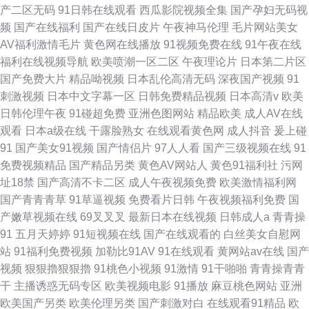
产二区无码
91日韩在线观看
西瓜影院视频全集
国产孕妇无码视
频
国产在线福利
国产在线日皮片
午夜神马伦理
毛片网站美女
AV福利激情毛片
黄色网在线播放
91视频免费在线
91午夜在线
福利在线视频导航
欧美喷潮一区二区
午夜理论片
日本第二片区
国产免费大片
精品呦视频
日本乱伦高清无码
深夜国产视频
91
刺激视频
日本中文字幕一区
日韩免费精品视频
日本高清v
欧美
日韩伦理午夜
91碰超免费
亚洲色图网站
精品欧美
成人AV在线
观看
日本a级在线
干露脸熟女
在线观看黄色网
成人抖音
爰上碰
91
国产美女91视频
国产情侣片
97人人看
国产三级视频在线
91
免费视频精品
国产精品另类
黄色AV网站人
黄色91福利社
污网
址18禁
国产高清不卡二区
成人午夜视频免费
欧美激情福利网
国产青青青草
91草逼视频
免费看片日韩
午夜视频福利免费
国
产嫩草视频在线
69叉叉叉
最新日本在线视频
日韩成人a
青青操
91
五月天婷婷
91短视频在线
国产在线观看的
白丝美女自慰网
站
91福利免费视频
加勒比91AV
91在线观看
黄网站av在线
国产
视频
狠狠擼狠狠擼
91桃色小视频
91激情
91干啪啪
青青操青青
干
主播诱惑无码专区
欧美视频电影
91播放
麻豆桃色网站
亚洲
欧美国产另类
欧美伦理另类
国产刺激对白
在线观看91精品
欧