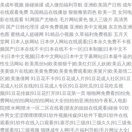
美成年视频
操碰操揉
成人微拍福利导航
亚洲欧美国产日韩
成年
在线观看免费
岛国精品在线播放
狠狠撸第四色
欧美一页
女同电
影在线观看
91网国产尤物在
毛片网站黄色
狼人三级片
高清男
同
国产日韩伦理淫
成年免费视频
亚洲欧美中文视频
东京热亚洲
色图
蜜桃成人超碰网
91精品小视频
久草福利免费视影
五月天
堂网
日本人妖网站
日本伊人网站在线观看|日本永久免费不卡视
频国产|日本在线不卡|日本在线不卡一区|日本制服|日本中文不
卡|日本中文视频|日本中文网站|日本中文字幕网站|日本最牛逼的
性生活网站
欧美黑丝tv|欧美狠狠干|欧美红灯区人妖|欧美后入|欧
美黄级片在线|欧美黄免费|欧美黄免费观看|欧美簧片|欧美基情二
区|欧美激倩网
91豆花不卡|91豆花成人片|91豆花成人社区|91豆
花成人社区在线|91豆花成人专区|91豆花吃瓜|91豆花吃瓜视
频|91豆花传媒|91豆花打开|91豆花第一页
啪啪网免费看|怕怕免
费网站|怕怕网站|怕怕网站大全|拍拍拍亚洲|拍拍午夜私人电影
院|喷水网|喷水一区二区在线看|朋友的姐姐在线观看|碰操
91软
件男女涩涩噗噗噗噗|91软件视频传媒|91软件下载|91软件在线
观看|91软件在线入口观看|91塞尽|91三级|91三级久久|91三级免
费观看|91三级视频
猫咪成年人网|毛片福利导航|毛片网址大全|