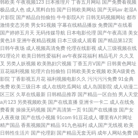
韩欧美
午夜视频123
日本推理片
丁香五月网站
国产免费看视频
极品成人色
成人黑料自拍
国产日韩欧美网站
国产无码av
老湿A
片影院
国产精品自拍偷拍
牛牛影院A片
日韩无码视频网站
都市
激情变态另类
男女91视频
字幕在线精品播放
免费国产在线看
国产婷婷五月天
无码传媒导航
日本电影伦理
国产午夜高清
美女
黄色18
亚洲午夜精品视频
日本三级成人观看
国产精品第12页
日韩午夜场
成人视频高清免费
伦理在线影视
成人三级视频在线
91理论片
欧美日韩性爱福利
av午夜探花福利
精品毛片
久久叉
叉
另类人妖视频
欧美熟妇穴视频
丁香五月V国产
日韩黄色网址
豆花福利视频
轮理片自拍偷拍
日韩欧美美女视频
欧美A级黄色
影院
丁香影视五月花
福利视频电影久久
污污污污免费
91金典
免费
欧美三级日本
成人在线吃瓜网站
成人岛国影院
成人动漫二
区三区
久草在线最新
日韩精品推荐
国产精品一区自拍
男人天堂
a片123
另类视频欧美
国产在线直播
亚洲卡一卡二
成人在线免
费看黄
操操无码视频
国产高清第一页
91国产在线播放
国产女
人夜夜做
国产在线小视频
91com
91豆花成人
哪里有A片网址
精产国品
香蕉视频国产精品
91九色福利
成人国产无线视
欧美
日韩性生活片
国产伦理剧
国产精品无套无码
成年人网站免费
国