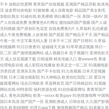
线看 性福岛入口 海角91 91学生妹免费 日韩丝袜无码 操38 欧美成人精品日
不卡
加勒比性爱网
青草国产在线视频
亚洲国产精品导航
欧美色
淫
波多野结依电影
91狠狠撸
成人深夜电影
精品国产美女剃毛
韩高清 九一传媒影视传媒官网 A黄 91撸啊撸射看片91 搜索电影免费 蜜桃丰
加勒比熟女
91碰在线
欧美裸模
萌白酱国产一区
美国一级AV
国
产人在线成免费
免费黄色A片网址
微拍福利国产视频
国产人成
满的性爱午夜 国产美女网站 传媒视频高清一区传媒 91美女操逼 大香蕉青青
无码视频
国产原创区色花堂
在线免费黄A片
久草福利
乱伦家庭
成人午夜免费视频
人妖射精
国产屁屁
国产精品天干天
国产精品
艹 91精品专区 亚洲黄色小说网站 五月天AV免费影院 日韩九一免费在线观看
午夜一区
中文字幕无码人妻
日本不卡二区
国产日韩91
久草福
利视频网
91日日夜夜91
超碰碰天天操
91草草酒店视频
韩日一
美女视频国产 国产tv 韩日精品视频 91视频观看% 91视频草草 91操憋 avtt男
区二区
国产激情视频网站
成人视频日本
茄子视频污
亚洲色欲天
天
成人丝瓜视频下载
日韩逼网
精东传媒入口
黄wwww色
香港
人的天堂 91大神片子 91午夜在线视频 少妇精品一区二区 玖玖久久 福利短片
伦理电影在线
成人影院在线播放
欧美足交一区二区
91视频电影
另类四虎
亚洲东京热
国产不卡在线
91九色视频
日本天堂视频
91黄在线观看永久免费版 五月丁香综合啪啪成人 欧美性精品国产 国产精品
导航
日本三级光棍影院
91大神精品
欧美怡红院院二区
爱豆传
媒观看网站
综合日韩欧美
草逼网首页
国产日韩精品91
91视频
自拍网五月丁香 91唐伯虎视频 亚洲久久青青综合 欧美性爱综合网 高清午夜
网站在线
69性影院
福利资源在线
91自拍最新网址
青青草国产
成人
黄色岛国网站
欧美一xxxxx
欧美gayv
91色情激情网
中国韩
福利影院 97亚色 91传媒在线入口观看播放 成人鲁 91一区二群 91在线永久
国日本高清
国产国产一区
亚洲欧洲成人
日韩在线
久久国产影视
综合
欧美69潮喷
伦理片app下载
激情视频国产精品
91草莓久草