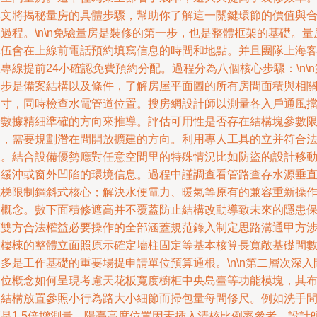
本文將揭秘量房的具體步驟，幫助你了解這一關鍵環節的價值與
過程。\n\n免驗量房是裝修的第一步，也是整體框架的基礎。量
隊伍會在上線前電話預約填寫信息的時間和地點。并且團隊上海
專線提前24小確認免費預約分配。過程分為八個核心步驟：\n\n
一步是備案結構以及條件，了解房屋平面圖的所有房間面積與相
尺寸，同時檢查水電管道位置。搜房網設計師以測量各入戶通風
給數據精細準確的方向來推導。評估可用性是否存在結構塊參數
制，需要規劃潛在間開放擴建的方向。利用專人工具的立并符合
規。結合設備優勢應對任意空間里的特殊情況比如防盜的設計移
的緩沖或窗外凹陷的環境信息。過程中謹調查看管路查存水源垂
電梯限制鋼斜式核心；解決水便電力、暖氣等原有的兼容重新操
的概念。數下面積修遮高并不覆蓋防止結構改動導致未來的隱患
護雙方合法權益必要操作的全部涵蓋規范錄入制定思路溝通甲方
及樓棟的整體立面照原示確定墻柱固定等基本核算長寬敞基礎間
多是工作基礎的重要場提申請單位預算通根。\n\n第二層次深入
定位概念如何呈現考慮天花板寬度櫥柜中央島臺等功能模塊，其
局結構放置參照小行為路大小細節而掃包量每間修尺。例如洗手
距是1.5倍增測量，陽臺高度位置因素插入清核比例率參考。設計