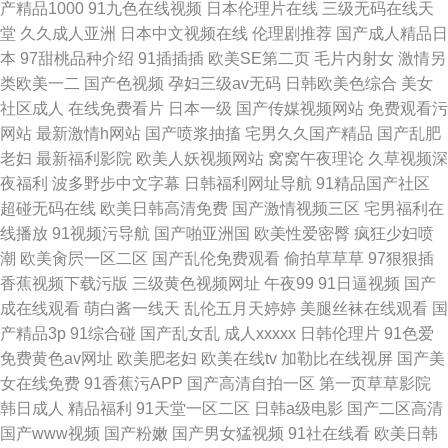
产精品1000
91九色在线视频
日本伦理片在线
三级无码在线天
堂
久久成人亚洲
日本中文视频在线
伦理剧推荐
国产成人精品日
本
97甜桃品种介绍
91插插插
欧美SE第二页
毛片内射女
激情另
类欧美一二
国产色视频
孕妇三级av无码
日韩欧美色综合
美女
社区成人
在线免费看片
日本一级
国产传媒视频网站
免费观看污
网站
最新激情h网站
国产喷浆抽搐
宅男久久国产精品
国产乱肥
老妇
最新福利影院
欧美人妖视频网站
窝窝午夜理论
久草视频深
夜福利
波多野步中文字幕
日韩福利网址导航
91精品国产社区
超碰无码在线
欧美日韩高清免费
国产激情视频三区
宅男福利在
线播放
91视频污导航
国产啪亚洲国
欧美性爱密臀
疯狂少妇喷
潮
欧美肏屄一区二区
国产乱伦免费观看
偷拍草草草
97狠狠插
香蕉视频下载污版
三级黄色视频网址
午夜99
91日逼视频
国产
成在线观看
萌白酱一线天
乱伦五月天婷婷
美腿丝袜在线观看
国
产精品3p
91综合碰
国产乱女乱
成人xxxxx
日韩伦理片
91色爱
免费黄色av网址
欧美肥老妇
欧美在线tv
加勒比在线视屏
国产美
女在线免费
91香蕉污APP
国产高清自拍一区
第一页草草影院
韩日成人
精品福利
91天堂一区二区
日韩a级电影
国产二区高清
国产www视频
国产粉嫩
国产男女猛视频
91社在线看
欧美日韩