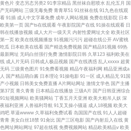
黄色片
变态另态另类2
91李宗精品
黑丝袜自慰喷水
乱伦五月
国
产无码网站
三级无毒免费
青青草51
91丝袜在线
91九色在线观
看
91插
成人中文字幕免费
成年人网站视频
免费在线影院
日本
欧美第一页
国产ts在线观看
午夜影院国产在线
91操在线观看
日
韩在线播放视频
成人大片一级天天
内射性爱网址大全
欧美社区
第一页
欧美在线视频播放
91视频污污污
超碰在线公开
AV蜜桃
吃瓜
日本欧美在线看
国产精选免费视频
国产精品91视频
69热
最新网址
无码白丝强行免费
激情影院日韩
久草123
福利欧美在
线
成人片无码
日韩成人极品视频
国产在线诱惑
乱人xxxxx
超黄
无码
三级黄色图片
91免费看视频
精品午夜福利网
精品亚洲成a
人
国产精品萌白酱
日本理论
91操电影
91一区
成人精品无
91国
产小视频
日韩美女免费直播
A片网站网址
激情文学色
国产主播
第37页
青久青青
日本精品在线播放
三级A片
国产日韩亚洲综合
91短视频网站
欧美骚网站
丁香五月天亚洲
欧美大粗吊人妖
深
夜福利亚洲
人兽福利导航
91叉叉操小骚逼
成人18视频
欧美大
鸡吧
草逼wwww
久草福利免费试看
岛国国产在线
91人人超碰
青青
美女白丝18禁
91肏比
国产三区电影
国产内射后入在线
黄
色网址网站网址
97超在线视
免费视频网站
精品欧美精品v
欧美