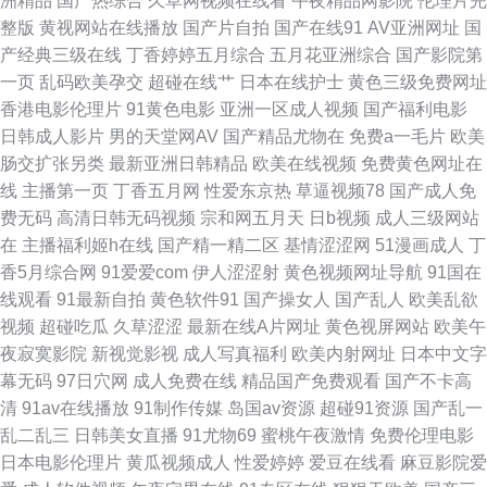
洲精品
国产热综合
久草网视频在线看
午夜精品网影院
伦理片完
在线 91极品 看电影免费网站 美女在线抠逼 91色禁片 国产精品麻豆传媒91
整版
黄视网站在线播放
国产片自拍
国产在线91
AV亚洲网址
国
产经典三级在线
丁香婷婷五月综合
五月花亚洲综合
国产影院第
视频 欧美在线综合观看 91av天堂 92午夜理伦剧场免费 久久网青青草网 五
一页
乱码欧美孕交
超碰在线艹
日本在线护士
黄色三级免费网址
香港电影伦理片
91黄色电影
亚洲一区成人视频
国产福利电影
月天a片日韩国产不卡 www9热 80s 最近韩国电影免费观看 黄色仓库网站 91
日韩成人影片
男的天堂网AV
国产精品尤物在
免费a一毛片
欧美
肠交扩张另类
最新亚洲日韩精品
欧美在线视频
免费黄色网址在
在免费看 91黑丝大c 成人91污片免费 欧美伊人在线精品 91国内精品视频 国
线
主播第一页
丁香五月网
性爱东京热
草逼视频78
国产成人免
费无码
高清日韩无码视频
宗和网五月天
日b视频
成人三级网站
产精品18 飘花影院在线 91n处女在线草 A天堂亚洲 91精品色 福利视频网站
在
主播福利姬h在线
国产精一精二区
基情涩涩网
51漫画成人
丁
香5月综合网
91爱爱com
伊人涩涩射
黄色视频网址导航
91国在
欧美淫色网 91深夜福利网站 91日韩入口 91大香蕉 91操在线观看 91干看片
线观看
91最新自拍
黄色软件91
国产操女人
国产乱人
欧美乱欲
视频
超碰吃瓜
久草涩涩
最新在线A片网址
黄色视屏网站
欧美午
逼爽爽淫绳子 日韩A级不卡 91精彩对白在线观看 超碰97 国产亚洲成人精品
夜寂寞影院
新视觉影视
成人写真福利
欧美内射网址
日本中文字
幕无码
97日穴网
成人免费在线
精品国产免费观看
国产不卡高
国产中字三区四区 俺去啦官网一区 91国产网址 无码精品播放 欧美日免费视
清
91av在线播放
91制作传媒
岛国av资源
超碰91资源
国产乱一
乱二乱三
日韩美女直播
91尤物69
蜜桃午夜激情
免费伦理电影
频 久久婷婷五月国产色综合 成人网站精品人妻 高清电影在线播放 99热这里
日本电影伦理片
黄瓜视频成人
性爱婷婷
爱豆在线看
麻豆影院爱