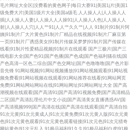
毛片网址大全区|没费看的黄色网子|每日大赛91|美国1j片|美国1
级免费大片|美国1级片大全|美国a级毛
人人操人人|人人操人人
插|人人操人人妻|人人操人人人操91|人人操人人色|人人操人人
射|人人操人人穴|人人艹91|人人艹久久艹|人人
91制片|91制片阿
姨|91制片厂大片黄色|91制片厂精品在线视频|91制片厂麻豆第
一页|91制片厂诱惑美女|91制片传媒吴梦梦|91制片国产传媒在
线看|91制片性爱精品视频|91制片在线观看
国产三极片|国产三
线电影大全|国产色91|国产色播|国产色成|国产色福利骚在线|国
产色高清一区色二综合|国产色交网址|国产色噜噜噜|国产色片影
音先锋
91网站视频|91网站视频播放|91网站视频观看|91网站视
频免费看|91网站视频在线观看|91网站推荐在线看|91网站网页
免费|91网站网站网站在线|91网站网址|91网站网址大全
国产高
潮视频在线观看|国产高清91|国产高清91视频免费|国产高清精品
二区|国产高清乱理伦片中文小说|国产高清美女直播诱惑AV|国
产高清视频999|国产高清在线|国产高清在线观看|国产高清自拍
91次元黄|91次元黄成人|91次元黄免费|91次元黄人版|91次元黄
色|91次元黄色观看|91次元黄色观看链接|91次元色|91次元猎奇
网站黄色|91次元乱入
91极品福利91久久|91极品福利白虎|91极