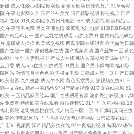
免费观看网站 91prontv 无码人妻一区二区三区 浮力影院最新路线址 91视频
超碰
成人性爱aa影院
欧美性爱插插
欧美日韩色黄片
91草莓影
院
午夜电影网久久
国产丝袜美女
国产精彩视频
操碰视屏
国产
在线观看完整版 91后入极品JK衣空 亚洲啪啪网 青青影视 网页黄 男人的天堂
福利在线
91久久影院
免费日韩电影
日韩成人影视
欧美精品性
交
午夜宅男免费
另类亚洲色情
家庭乱伦理电影
91草B草B视频
特级a黄 免费电影院网站大全97 九九热精品免费观看 国产精品视频一二三
国产精品熟女一
国产巨乳在线观看
四虎免费91
国内精品无码短
片
超碰成人操操
欧美猛交视频
西瓜影院在线观看
欧美做受日韩
国产高清91 99拍99视频 豆花福利社 91性爱直播 91豆花入 色小孩导航福利
国产在线一
国产原创视频在线
国产视频高清
国产丝袜一区
黄色
av网址大全
人妻乱视
国产成人在线网站
久草视频资源站
综合
日韩蜜桃 嫩草影院 花蝴蝶高清视频免费播放 欧美成人和谐 免费不卡地肏屄
五月香
成人app在线
四虎试看
91男女
国产男小鲜肉同
福利影
院网站
激情五月天色色
欧美极品电影
日韩成人第一页
国产日韩
片 久久久久久久久久久久免费 无人区国语百度影音 91福利是看爽片 91av直
欧美电影
久久机热
成人午夜网
黄色天堂男人
操视频免费91
日
韩中文在线
精品中的精品
97国产精品视频
91美女在线视频
51
播 97超碰在线人妻 91福利视频在线观看 18艹 香蕉毛片视频 日本动漫网 欧
欧美
一区精品麻豆经典
国产在线观看资源
波多野洁衣视频
污网
站免费看
特级欧美在线观看
自拍视频91
91艹艹
久草网在线
18
洲精品www 九九久久 aa午夜 91看片下載 无人区免费观看高清完整版 91久
福利影院
老司机蜜桃在线
成人精品一区二区
韩日爆乳无码三级
欧美伦理电影网站
艹艹操操
AV黄色观看网站
日韩欧美在线国
久精品无码 91东京热一区 91黄色看片软件 天天综合视频 免费一级 色色自拍
产
新91视频网
国产精品分类在线
97午夜福利视频
岛国AV动作
无码
波多野吉依电影
小h片免费
国产精品色色视屏
国产午夜成