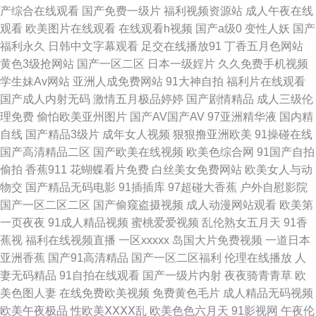
产综合在线观看
国产免费一级片
福利视频资源站
成人午夜在线
观看
欧美图片在线观看
在线观看h视频
国产a级0
变性人妖
国产
月天婷婷综合 国际51网婷婷 wwwcn91 91熊猫网站 久6久6中文字幕 91九色
福利永久
日韩中文字幕观看
足交在线播放91
丁香五月色网站
黄色3级抢网站
国产一区二区
日本一级婬片
久久免费手机视频
在线观看 婷婷成人一区 噼里啪啦国语高清 看片的网站 国产九一 91男人网
学生妹Av网站
亚洲人成免费网站
91大神自拍
福利片在线观看
国产成人内射无码
激情五月极品婷婷
国产剧情精品
成人三级伦
国产五区 91蜜桃视频 日日添天天添天天添硬 六九AV 传媒视频高清一区传媒
理免费
偷怕欧美亚州图片
国产AV国产AV
97亚洲精华液
国内精
自线
国产精品3级片
成年女人视频
狠狠撸亚洲欧美
91操碰在线
91干逼视频 免费影片大全 国产高清自拍 免费九1 国产高清视频999 久草成
国产高清精品二区
国产欧美在线视频
欧美色综合网
91国产自拍
偷拍
香蕉911
花蝴蝶看片免费
白丝美女免费网站
欧美女人与动
人网 97超碰碰 成人做爱正片 99热精品一区 草莓网页免费观看 91官网视频
物交
国产精品无码电影
91插插库
97超碰大香蕉
户外自慰影院
国产一区二区二区
国产偷窥盗摄视频
成人动漫网站观看
欧美第
在线观看 3级网站 婷婷影院一区 精品熟女字幕少妇 91区1区23区 欧美快播
一页夜夜
91成人精品视频
蜜桃爱爱视频
乱伦熟女五月天
91香
蕉视
福利在线视频直播
一区xxxxx
岛国大片免费视频
一道日本
第一滴血4高清 91大片免费观看视频 女人的抉择 91限制级干顶级美女 天天
亚洲香蕉
国产91高清精品
国产一区二区福利
伦理在线播放
人
妻无码精品
91自拍在线观看
国产一级片内射
夜夜骑青青草
欧
vip电影网 黑丝美女网站 91破解版免费观看 欧美区在线 草莓视频app电脑在
美色图人妻
在线免费欧美视频
免费黄色毛片
成人精品无码视频
欧美午夜极品
性欧美ⅩⅩⅩⅩ乱
欧美色色六月天
91影视网
午夜伦