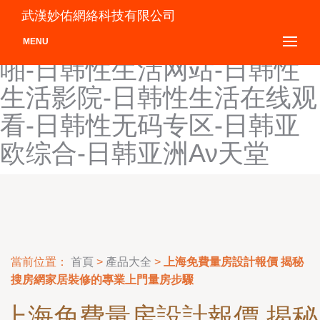
日韩性生话-日韩性生活-日
武漢妙佑網絡科技有限公司
韩性生活A级-日韩性生活啪
MENU
啪-日韩性生活网站-日韩性
生活影院-日韩性生活在线观
看-日韩性无码专区-日韩亚
欧综合-日韩亚洲Αν天堂
當前位置：
首頁
>
產品大全
>
上海免費量房設計報價 揭秘
搜房網家居裝修的專業上門量房步驟
上海免費量房設計報價 揭秘