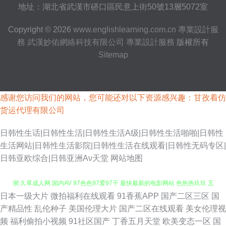
地址：湖北省武漢市硚口區民意上街50號13層5072室
Copyright © 2026
www.englishlearning.com.cn
專業設計服
務
武漢妙佑網絡科技有限公司
專業設計服務
版權所有
Sitemap
感谢您访问我们的网站，您可能还对以下资源感兴趣：甘孜着仿
货运代理有限公司
日韩性生话|日韩性生活|日韩性生活A级|日韩性生活啪啪|日韩性
生活网站|日韩性生活影院|日韩性生活在线观看|日韩性无码专区|
日韩亚欧综合|日韩亚洲Αν天堂
网站地图
日本一级大片
微拍福利在线观看
91香蕉APP
国产二区三区
国
欧美在线久草 08影院在线 91影视网卡颜 网址大全免费播放 日本伪娘人妖高
产精品性
乱伦种子
美国伦理大片
国产二区在线观看
美女伦理视
频
福利偷拍小视频
91社区国产
丁香五月天堂
欧美变态一区
国
潮 久草成人网 国内AV 97色色97爱97干 最快最新的电影网站 色热热玖玖 五