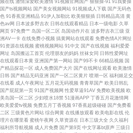
频在线
激情深爱欧美激情
91视频官网国产
狠狠操-91
91我要操
国产ts视频网站
国产美女视频网站
91视频成人下载
国产无码色
色
91香蕉亚洲精品
91伊人加勒比
欧美狠狠插
日韩精品高清
黄
色av网
日本波多野吉衣
日韩在线观看精品
日本一级电影
久草
网页
97免费艹
岛国一区二区
岛国动作片在
波多野吉衣三级
亚
洲AV一卡
在线免费小视频
搞黄网站在线观看
免费色情A片网扯
91资源在线视频
蜜桃视频网站
91中文
国产在线视频
福利爱爱
网址
岛国搬运工首页
伦理朋友的妈妈
丝袜女同
日韩性爱网址
在线观看日本黄
亚洲国产第一网站
国产99不卡
66精品视频
国
产精品探花一区
成人免费国产大片
国产在线网址观看
欧美激情
日韩
国产精品无码亚洲
国产一区二区黄片
喷潮一区
福利姬足交
在线看
成人午夜网址
五月花无码视频
青青草国产
欧美日韩乱
国产屁屁第一页
91国产视频网
性爱草逼91AV
免费欧美视频
欧
美岛国一区二区
少妇喷水18禁
51漫画APP
丁香五月花激情网
欧美爱爱tv视频
免费五月丁香视频
97香蕉超级碰碰
国产免费看
二区
三级黄色片网站
综合网黄
在线播放观看
欧美电影在线
伦
理片在哪里看
蜜桃午夜网
久草资源在
日本三级大全
久久福利
福利所导航视频
成人片免费
国产第9页
中文字幕bt原声
三级日