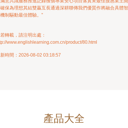
合滿意共識服務推進記錄獲個專業安心項目落實未最佳接惠業主
測確保為理想其結雙贏互長通過深耕聯傳我們優質作將融合具體
機制驅動最佳體驗。”
如若轉載，請注明出處：
tp://www.englishlearning.com.cn/product/80.html
新時間：2026-08-02 03:18:57
產品大全