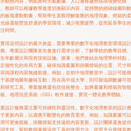
顯示動態內容，例如實時天氣數據、人口遷移趨勢或環境變化模
擬。教師可以根據教學進度切換顯示內容，從靜態的經緯線圖到
態的板塊運動動畫，幫助學生直觀理解復雜的地理現象。燈箱的
和光線還能營造舒適的學習環境，減少視覺疲勞，從而延長學生
專注時間。
要實現這些設計的最大效益，需要專業的數字化地理教室環境設
服務。專業設計團隊首先會進行需求分析，了解學校的教學目標
學生年齡層次和現有技術設施。接著，他們會結合地理學科特點
制定個性化的布局方案，確保知識窗簾和掛圖燈箱的位置、尺寸
內容與課程內容無縫銜接。例如，在初中地理教室中，設計可能
重于基礎地圖和趣味互動；而在高中或大學，則可能強調數據可
化和研究工具。專業服務還包括技術整合，如將窗簾和燈箱與智
黑板、地理信息系統（GIS）軟件連接，實現一體化教學體驗。
專業設計服務還注重可持續性和靈活性。數字化地理教室的設計
便于更新內容，以適應不斷變化的教育需求。例如，知識窗簾可
采用可更換面板，掛圖燈箱支持遠程內容更新。設計團隊還會提
培訓支持，幫助教師掌握這些工具的使用方法，從而充分發揮其