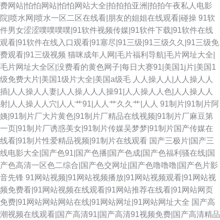
费网站|怕怕网站|怕怕网站大全|拍拍拍亚洲|拍拍午夜私人电影
院|喷水网|喷水一区二区在线看|朋友的姐姐在线观看|碰操
91软
件男女涩涩噗噗噗噗|91软件视频传媒|91软件下载|91软件在线
观看|91软件在线入口观看|91塞尽|91三级|91三级久久|91三级免
费观看|91三级视频
猫咪成年人网|毛片福利导航|毛片网址大全|
毛片网址大全区|没费看的黄色网子|每日大赛91|美国1j片|美国1
级免费大片|美国1级片大全|美国a级毛
人人操人人|人人操人人
插|人人操人人妻|人人操人人人操91|人人操人人色|人人操人人
射|人人操人人穴|人人艹91|人人艹久久艹|人人
91制片|91制片阿
姨|91制片厂大片黄色|91制片厂精品在线视频|91制片厂麻豆第
一页|91制片厂诱惑美女|91制片传媒吴梦梦|91制片国产传媒在
线看|91制片性爱精品视频|91制片在线观看
国产三极片|国产三
线电影大全|国产色91|国产色播|国产色成|国产色福利骚在线|国
产色高清一区色二综合|国产色交网址|国产色噜噜噜|国产色片影
音先锋
91网站视频|91网站视频播放|91网站视频观看|91网站视
频免费看|91网站视频在线观看|91网站推荐在线看|91网站网页
免费|91网站网站网站在线|91网站网址|91网站网址大全
国产高
潮视频在线观看|国产高清91|国产高清91视频免费|国产高清精品