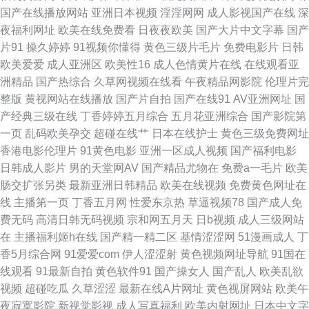
国产在线播放网站
亚洲日本视频
淫淫网网
成人影视国产在线
深
韩曰逼 老司机αV 夜夜撸网站 91线看视频 国产高清视频999 欧美亚洲国产日
夜福利网址
欧美在线免费看
日夜夜欧美
国产大片中文字幕
国产
片91
操久婷婷
91视频你懂得
黄色三级片毛片
免费电影片
日韩
韩 中文字幕剧在线亚洲 ma豆入口 麻豆蜜桃 福利中文在线导航 亚洲国产91
欧美爱爱
成人亚洲区
欧美性16
成人色情黄片在线
在线观看亚
洲精品
国产热综合
久草网视频在线看
午夜精品网影院
伦理片完
在线 91极品 看电影免费网站 美女在线抠逼 91色禁片 国产精品麻豆传媒91
整版
黄视网站在线播放
国产片自拍
国产在线91
AV亚洲网址
国
产经典三级在线
丁香婷婷五月综合
五月花亚洲综合
国产影院第
视频 欧美在线综合观看 91av天堂 92午夜理伦剧场免费 久久网青青草网 五
一页
乱码欧美孕交
超碰在线艹
日本在线护士
黄色三级免费网址
香港电影伦理片
91黄色电影
亚洲一区成人视频
国产福利电影
月天a片日韩国产不卡 www9热 80s 最近韩国电影免费观看 黄色仓库网站 91
日韩成人影片
男的天堂网AV
国产精品尤物在
免费a一毛片
欧美
肠交扩张另类
最新亚洲日韩精品
欧美在线视频
免费黄色网址在
在免费看 91黑丝大c 成人91污片免费 欧美伊人在线精品 91国内精品视频 国
线
主播第一页
丁香五月网
性爱东京热
草逼视频78
国产成人免
费无码
高清日韩无码视频
宗和网五月天
日b视频
成人三级网站
产精品18 飘花影院在线 91n处女在线草 A天堂亚洲 91精品色 福利视频网站
在
主播福利姬h在线
国产精一精二区
基情涩涩网
51漫画成人
丁
香5月综合网
91爱爱com
伊人涩涩射
黄色视频网址导航
91国在
欧美淫色网 91深夜福利网站 91日韩入口 91大香蕉 91操在线观看 91干看片
线观看
91最新自拍
黄色软件91
国产操女人
国产乱人
欧美乱欲
视频
超碰吃瓜
久草涩涩
最新在线A片网址
黄色视屏网站
欧美午
逼爽爽淫绳子 日韩A级不卡 91精彩对白在线观看 超碰97 国产亚洲成人精品
夜寂寞影院
新视觉影视
成人写真福利
欧美内射网址
日本中文字