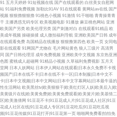
91
五月天婷婷
91短视频在线
国产在线观看的
白丝美女自慰网
站
91福利免费视频
加勒比91AV
91在线观看
黄网站av在线
国产
视频
狠狠擼狠狠擼
91桃色小视频
91激情
91干啪啪
青青操青青
干
主播诱惑无码专区
欧美视频电影
91播放
麻豆桃色网站
亚洲
欧美国产另类
欧美伦理另类
国产刺激对白
在线观看91精品
欧
美成年视频
操碰操揉
成人微拍福利导航
亚洲欧美国产日韩
成年
在线观看免费
岛国精品在线播放
狠狠撸第四色
欧美一页
女同电
影在线观看
91网国产尤物在
毛片网站黄色
狼人三级片
高清男
同
国产日韩伦理淫
成年免费视频
亚洲欧美中文视频
东京热亚洲
色图
蜜桃成人超碰网
91精品小视频
久草福利免费视影
五月天
堂网
日本人妖网站
日本伊人网站在线观看|日本永久免费不卡视
频国产|日本在线不卡|日本在线不卡一区|日本制服|日本中文不
卡|日本中文视频|日本中文网站|日本中文字幕网站|日本最牛逼的
性生活网站
欧美黑丝tv|欧美狠狠干|欧美红灯区人妖|欧美后入|欧
美黄级片在线|欧美黄免费|欧美黄免费观看|欧美簧片|欧美基情二
区|欧美激倩网
91豆花不卡|91豆花成人片|91豆花成人社区|91豆
花成人社区在线|91豆花成人专区|91豆花吃瓜|91豆花吃瓜视
频|91豆花传媒|91豆花打开|91豆花第一页
啪啪网免费看|怕怕免