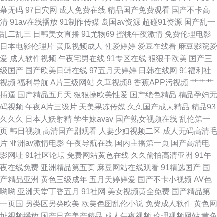
幕无码
97日穴网
成人免费在线
精品国产免费观看
国产不卡高
国产中字三区四区 俺去啦官网一区 91国产网址 无码精品播放 欧美日免费视
清
91av在线播放
91制作传媒
岛国av资源
超碰91资源
国产乱一
乱二乱三
日韩美女直播
91尤物69
蜜桃午夜激情
免费伦理电影
频 久久婷婷五月国产色综合 成人网站精品人妻 高清电影在线播放 99热这里
日本电影伦理片
黄瓜视频成人
性爱婷婷
爱豆在线看
麻豆影院爱
爱
成人软件视频
午夜宅男在线
91专区在线
狠狠干欧美
国产三
只是精品 91刺激视频 午夜精品免费 男女做事网站 国产豆花av在线 91天美
级国产
国产欧美日韩在线
97五月天婷婷
日韩在线网
91福利社
视频
福利导航
A片三级网站
久草视频8
香蕉APP污视频
艹艹艹
91tv永久入口地址 日韩精品欧美 欧美精品久久久久久久久 80电影天堂 视频
插逼
国产精品五月天
狠狠操欧美性爱
国产绝色精品
精品孕妇无
码视频
午夜A片三级片
天美果冻传媒
久久国产成人精品
精品93
资源 欧美爽爽爽一区 国产深夜福利在线导航 www五月色西瓜影视 91黑料在
久久久
日本人妖射精
学生妹avav
国产熟女视频在线
乱伦第一
页
韩日视频
高清国产剧观看
人妻少妇视频二区
成人无码高清毛
线视频黑丝 天天肏肏夜夜肏 免费视频28p 福利视频在线导航 91熟女视频网
片
亚洲av激情电影
午夜导航在线
国内主播第一页
国产高清电
影网址
91社区论坛
免费网站黄色在线
久久偷拍高清亚洲
91午
野花视频免费在线播放 欧美在线a观看 国内久操精品在线 99色资源网 91资
夜在线免费
亚洲精品第五页
麻豆网站在线观看
91精选国产
国
产精品亚洲
黄色三级成年
五月天婷婷爱
国产不卡小视频
AV色
源网址在线观看 91呆哥 91伦理 最新高清电影下载 午夜18 欧美大黄 黄色性
哟哟
亚洲天堂丁香五月
91社网
美女视频黄全免费
国产精品第
一页国
另类区另类欧美
欧美色图乱伦小说
免费成人软件
黄色网
情网站 啊v在线视频 91华人精品在线视频 无码免费观看
址视频播放
国产日产美产精品
成人午夜视频
伦理视频网站
黄色