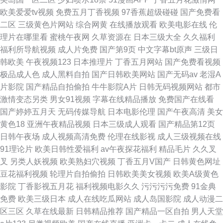
欧美爱爱tv视频
免费五月丁香视频
97香蕉超级碰碰
国产免费看
二区
三级黄色片网站
综合网黄
在线播放观看
欧美电影在线
伦
理片在哪里看
蜜桃午夜网
久草资源在
日本三级大全
久久福利
福利所导航视频
成人片免费
国产第9页
中文字幕bt原声
三级日
韩欧美
午夜视频123
日本推理片
丁香五月网站
国产免费看视频
极品成人色
成人黑料自拍
国产日韩欧美网站
国产无码av
老湿A
片影院
国产精品自拍偷拍
牛牛影院A片
日韩无码视频网站
都市
激情变态另类
男女91视频
字幕在线精品播放
免费国产在线看
国产婷婷五月天
无码传媒导航
日本电影伦理
国产午夜高清
美女
黄色18
亚洲午夜精品视频
日本三级成人观看
国产精品第12页
日韩午夜场
成人视频高清免费
伦理在线影视
成人三级视频在线
91理论片
欧美日韩性爱福利
av午夜探花福利
精品毛片
久久叉
叉
另类人妖视频
欧美熟妇穴视频
丁香五月V国产
日韩黄色网址
豆花福利视频
轮理片自拍偷拍
日韩欧美美女视频
欧美A级黄色
影院
丁香影视五月花
福利视频电影久久
污污污污免费
91金典
免费
欧美三级日本
成人在线吃瓜网站
成人岛国影院
成人动漫二
区三区
久草在线最新
日韩精品推荐
国产精品一区自拍
男人天堂