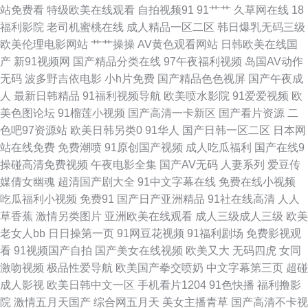
站免费看
特级欧美在线观看
自拍视频91
91艹艹
久草网在线
18
洲精品www 九九久久 aa午夜 91看片下載 无人区免费观看高清完整版 91久
福利影院
老司机蜜桃在线
成人精品一区二区
韩日爆乳无码三级
欧美伦理电影网站
艹艹操操
AV黄色观看网站
日韩欧美在线国
久精品无码 91东京热一区 91黄色看片软件 天天综合视频 免费一级 色色自拍
产
新91视频网
国产精品分类在线
97午夜福利视频
岛国AV动作
无码
波多野吉依电影
小h片免费
国产精品色色视屏
国产午夜成
69精品 99视频私拍在线 国产自拍第四页 国产麻豆福利电影 免费国产 樱花视
人
最新日韩精品
91福利视频导航
欧美喷水影院
91爱爱视频
欧
美色图论坛
91榴莲小视频
国产高清一卡新区
国产看片资源
二
频 国产成人天天操 欧美日韩干 网站免费黄 91黄色片库网 97资源免费视频
色吧97资源站
欧美日韩另类0
91华人
国产日韩一区二区
日本网
站在线免费
免费潮喷
91原创国产视频
成人吃瓜福利
国产在线9
色大成成人网站 91传媒视频 97久久地址 在线视频播放免费网站 97超碰资源
操碰高清免费视频
午夜电影全集
国产AV无码
人妻系列
爱豆传
媒倩女幽魂
超清国产剧大全
91中文字幕在线
免费在线小视频
国产喷白浆精品一区 欧美成人免费网站 无人高清在线观看全集 91熟妇偷情
吃瓜福利小视频
免费91
国产日产亚洲精品
91社在线高清
人人
草香蕉
激情另类图片
亚洲欧美在线观看
成人三级成人三级
欧美
脏话对白 国产第18页 欧美久久免费 精品九九九 91z在线视频 91尤物福利视
老女人bb
日日操第一页
91网豆花视频
91福利剧场
免费影视观
看
91视频国产自拍
国产美女在线视频
欧美又大
无码四虎
女同
频 国产亚洲欧美精品永久 野花在线观看播放免费 欧美成人精品精品 亚洲偷
激吻视频
极品性爱导航
欧美国产拳交喷奶
中文字幕第三页
超碰
成人影视
欧美日韩中文一区
手机看片1204
91色快播
福利撸影
少妇 91桃色www 福利AVAV 久久久久精 日本A黄 91吃瓜抖阴 91资源在线视
院
激情五月天国产
综合网五月天
美女主播青草
国产高清不卡视