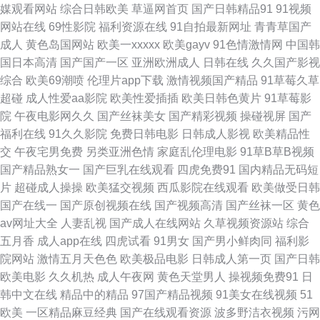
媒观看网站
综合日韩欧美
草逼网首页
国产日韩精品91
91视频
自拍网五月丁香 91唐伯虎视频 亚洲久久青青综合 欧美性爱综合网 高清午夜
网站在线
69性影院
福利资源在线
91自拍最新网址
青青草国产
成人
黄色岛国网站
欧美一xxxxx
欧美gayv
91色情激情网
中国韩
福利影院 97亚色 91传媒在线入口观看播放 成人鲁 91一区二群 91在线永久
国日本高清
国产国产一区
亚洲欧洲成人
日韩在线
久久国产影视
综合
欧美69潮喷
伦理片app下载
激情视频国产精品
91草莓久草
免费观看网站 91prontv 无码人妻一区二区三区 浮力影院最新路线址 91视频
超碰
成人性爱aa影院
欧美性爱插插
欧美日韩色黄片
91草莓影
院
午夜电影网久久
国产丝袜美女
国产精彩视频
操碰视屏
国产
在线观看完整版 91后入极品JK衣空 亚洲啪啪网 青青影视 网页黄 男人的天堂
福利在线
91久久影院
免费日韩电影
日韩成人影视
欧美精品性
交
午夜宅男免费
另类亚洲色情
家庭乱伦理电影
91草B草B视频
特级a黄 免费电影院网站大全97 九九热精品免费观看 国产精品视频一二三
国产精品熟女一
国产巨乳在线观看
四虎免费91
国内精品无码短
片
超碰成人操操
欧美猛交视频
西瓜影院在线观看
欧美做受日韩
国产高清91 99拍99视频 豆花福利社 91性爱直播 91豆花入 色小孩导航福利
国产在线一
国产原创视频在线
国产视频高清
国产丝袜一区
黄色
av网址大全
人妻乱视
国产成人在线网站
久草视频资源站
综合
日韩蜜桃 嫩草影院 花蝴蝶高清视频免费播放 欧美成人和谐 免费不卡地肏屄
五月香
成人app在线
四虎试看
91男女
国产男小鲜肉同
福利影
院网站
激情五月天色色
欧美极品电影
日韩成人第一页
国产日韩
片 久久久久久久久久久久免费 无人区国语百度影音 91福利是看爽片 91av直
欧美电影
久久机热
成人午夜网
黄色天堂男人
操视频免费91
日
韩中文在线
精品中的精品
97国产精品视频
91美女在线视频
51
播 97超碰在线人妻 91福利视频在线观看 18艹 香蕉毛片视频 日本动漫网 欧
欧美
一区精品麻豆经典
国产在线观看资源
波多野洁衣视频
污网