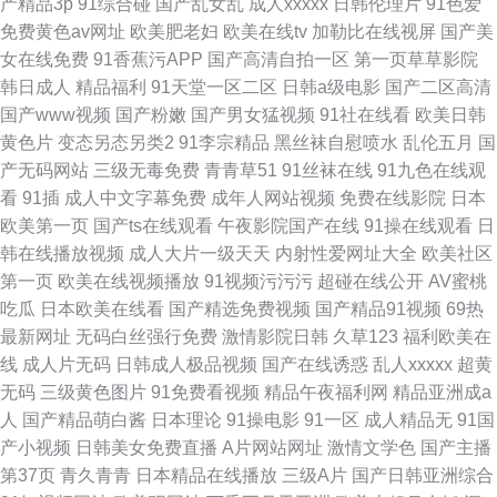
产精品3p
91综合碰
国产乱女乱
成人xxxxx
日韩伦理片
91色爱
免费黄色av网址
欧美肥老妇
欧美在线tv
加勒比在线视屏
国产美
女在线免费
91香蕉污APP
国产高清自拍一区
第一页草草影院
韩日成人
精品福利
91天堂一区二区
日韩a级电影
国产二区高清
国产www视频
国产粉嫩
国产男女猛视频
91社在线看
欧美日韩
黄色片
变态另态另类2
91李宗精品
黑丝袜自慰喷水
乱伦五月
国
产无码网站
三级无毒免费
青青草51
91丝袜在线
91九色在线观
看
91插
成人中文字幕免费
成年人网站视频
免费在线影院
日本
欧美第一页
国产ts在线观看
午夜影院国产在线
91操在线观看
日
韩在线播放视频
成人大片一级天天
内射性爱网址大全
欧美社区
第一页
欧美在线视频播放
91视频污污污
超碰在线公开
AV蜜桃
吃瓜
日本欧美在线看
国产精选免费视频
国产精品91视频
69热
最新网址
无码白丝强行免费
激情影院日韩
久草123
福利欧美在
线
成人片无码
日韩成人极品视频
国产在线诱惑
乱人xxxxx
超黄
无码
三级黄色图片
91免费看视频
精品午夜福利网
精品亚洲成a
人
国产精品萌白酱
日本理论
91操电影
91一区
成人精品无
91国
产小视频
日韩美女免费直播
A片网站网址
激情文学色
国产主播
第37页
青久青青
日本精品在线播放
三级A片
国产日韩亚洲综合