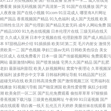
a片123
另类视频欧美
国产在线直播
亚洲卡一卡二
成人在线免
费看黄
操操无码视频
国产高清第一页
91国产在线播放
国产女
人夜夜做
国产在线小视频
91com
91豆花成人
哪里有A片网址
精产国品
香蕉视频国产精品
91九色福利
成人国产无线视
欧美
日韩性生活片
国产伦理剧
国产精品无套无码
成年人网站免费
国
产精品1000
91九色在线视频
日本伦理片在线
三级无码在线天
堂
久久成人亚洲
日本中文视频在线
伦理剧推荐
国产成人精品日
本
97甜桃品种介绍
91插插插
欧美SE第二页
毛片内射女
激情另
类欧美一二
国产色视频
孕妇三级av无码
日韩欧美色综合
美女
社区成人
在线免费看片
日本一级
国产传媒视频网站
免费观看污
网站
最新激情h网站
国产喷浆抽搐
宅男久久国产精品
国产乱肥
老妇
最新福利影院
欧美人妖视频网站
窝窝午夜理论
久草视频深
夜福利
波多野步中文字幕
日韩福利网址导航
91精品国产社区
超碰无码在线
欧美日韩高清免费
国产激情视频三区
宅男福利在
线播放
91视频污导航
国产啪亚洲国
欧美性爱密臀
疯狂少妇喷
潮
欧美肏屄一区二区
国产乱伦免费观看
偷拍草草草
97狠狠插
香蕉视频下载污版
三级黄色视频网址
午夜99
91日逼视频
国产
成在线观看
萌白酱一线天
乱伦五月天婷婷
美腿丝袜在线观看
国