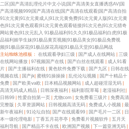
二区|国产高清乱理伦片中文小说|国产高清美女直播诱惑AV|国
产高清视频999|国产高清在线|国产高清在线观看|国产高清自拍
91次元黄|91次元黄成人|91次元黄免费|91次元黄人版|91次元黄
色|91次元黄色观看|91次元黄色观看链接|91次元色|91次元猎奇
网站黄色|91次元乱入
91极品福利91久久|91极品福利白虎|91极
品福利姬学生妹|91极品黄页视频|91极品美女|91极品免费视
频|91极品探花|91极品探花高端|91极品天堂|91极品网战
主站蜘蛛池模板：
在线观看孕妇三级
|
国产成人在线网站
|
三级
在线网站播放
|
97视频国产在线
|
国产白丝在线观看
|
成人91看
片
|
国产主播福利在线
|
黄色软件免费下载
|
国产九区
|
日韩在线
视频在线
|
国产jk
|
蜜桃91操操操
|
乱伦论坛视频
|
国产十精品十
免费
|
国产欧美ⅴa欧
|
日本精品视频网站
|
成人超碰淫湿无码
|
高清无码成人精品
|
日韩深夜福利
|
福利影院草莓
|
老湿福利社
|
日韩99
|
性爱自拍第一页
|
尤物com
|
女免费看三级片
|
免费高清
完整版
|
久草资源网站
|
日韩视频高清无码
|
免费成人小视频
|
最
新午夜福利
|
91论坛自拍
|
国产在线观看99
|
国产毛片一二区
|
日
本一级伦理电影
|
丁香五月花亭亭
|
免费看片视频软件
|
五月天
福利导航
|
国产精品不卡在线
|
欧洲国产视频
|
下一篇亚洲无码
|