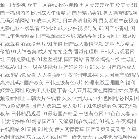
频
四虎影视
欧美一区在线
操碰视频
五月天婷婷欧美
欧美大BB
频 福利丝袜AVAV导航 欧美精品久久久 午夜影视在线观看免费 91看片入口
国产福利啪啪
欧洲成人午夜精品
国产精品美乳
男人操蜜桃视频
无码射精网站
18成年人网站
日本高清电影网
男女啪啪午夜视频
肛交网站 欧美乱轮视频 香蕉99网站 91极品探花 白丝被艹 黄wwwww 四虎亚
免费电影在线观看
亚洲ab
成人少妇视频导航
91国产小青蛙
国
产成年免费网站
国产视频高清在线
精品香蕉
求a片网址
麻豆tv
洲影院 91精选足胶黄色视频 东方影视库800 在线免费电影天堂 成人在线观
在线观看
在线撸丝片
91草碰
国产成人激情视频
黑料吃瓜精品
偷拍
91大神合集
成人拍拍拍免费
香港伦理剧
日韩大片观看网
看黄网页视频 免费电影大全免费电影 天龙影院免费影院 91污桃色 黄网站在
址
日韩免费电影
91羞羞视频
国产网站
青草全福视在线
性导航
影视AV
日本一级在线视频
国产好片浮力
91久操
国产精品成人
线观看高清免费 尹人芭蕉 97欧美 国产一线中文字幕 青苹果乐园在线观看电
在线
精品免费看
人人看操碰
午夜伦理电影网
久久国自产拍精品
高清乱码0
国产欧美
日韩三级黄色A片
伦理电影亚洲国产
福利
视剧 bt之家资源交流社区btbtt12最新版本 www日韩一区 久久精产国品操碰
姬黄色网址
欧美伊人影院
丁香成人五月花
黄色网网址女
久草视
频最新网址
日韩大片在线看
久久亚洲人成
亚州色图乱伦小说
国
欧美日韩久综合 蜜桃麻豆 一本一道久久精品 国产在线观看m91 青青艹在线
产va免费观看
国产人妖第二
成人影片h
91色婷婷瑟色
东京热狠
狠草
日韩精品观看
91最新国产精品
一级黄色网
91色色人妻
都
中文字幕电视剧全集 传媒视频免费在线观看 美女插App 九九影院 日本阿V片
市激情婷婷
91精品国产91
云涩福利在线导航
91视色
午夜福利
在线网站
91直播
91处女
伊人网青青草
国产又爽又黄又无
久草
6080免费电影 大香蕉AV综合电影院 91综合资源 久久国产精品久久久久 日
福利资源网
东方成人在线
国产一级免费大片
成年免费视频网站