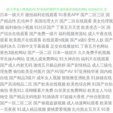
日本一级大片
微拍福利在线观看
91香蕉APP
国产二区三区
国
欧美在线久草 08影院在线 91影视网卡颜 网址大全免费播放 日本伪娘人妖高
产精品性
乱伦种子
美国伦理大片
国产二区在线观看
美女伦理视
频
福利偷拍小视频
91社区国产
丁香五月天堂
欧美变态一区
国
潮 久草成人网 国内AV 97色色97爱97干 最快最新的电影网站 色热热玖玖 五
产综合在线观看
国产免费一级片
福利视频资源站
成人午夜在线
观看
欧美图片在线观看
在线观看h视频
国产a级0
变性人妖
国产
月天婷婷综合 国际51网婷婷 wwwcn91 91熊猫网站 久6久6中文字幕 91九色
福利永久
日韩中文字幕观看
足交在线播放91
丁香五月色网站
黄色3级抢网站
国产一区二区
日本一级婬片
久久免费手机视频
在线观看 婷婷成人一区 噼里啪啦国语高清 看片的网站 国产九一 91男人网
学生妹Av网站
亚洲人成免费网站
91大神自拍
福利片在线观看
国产成人内射无码
激情五月极品婷婷
国产剧情精品
成人三级伦
国产五区 91蜜桃视频 日日添天天添天天添硬 六九AV 传媒视频高清一区传媒
理免费
偷怕欧美亚州图片
国产AV国产AV
97亚洲精华液
国内精
自线
国产精品3级片
成年女人视频
狠狠撸亚洲欧美
91操碰在线
91干逼视频 免费影片大全 国产高清自拍 免费九1 国产高清视频999 久草成
国产高清精品二区
国产欧美在线视频
欧美色综合网
91国产自拍
偷拍
香蕉911
花蝴蝶看片免费
白丝美女免费网站
欧美女人与动
人网 97超碰碰 成人做爱正片 99热精品一区 草莓网页免费观看 91官网视频
物交
国产精品无码电影
91插插库
97超碰大香蕉
户外自慰影院
国产一区二区二区
国产偷窥盗摄视频
成人动漫网站观看
欧美第
在线观看 3级网站 婷婷影院一区 精品熟女字幕少妇 91区1区23区 欧美快播
一页夜夜
91成人精品视频
蜜桃爱爱视频
乱伦熟女五月天
91香