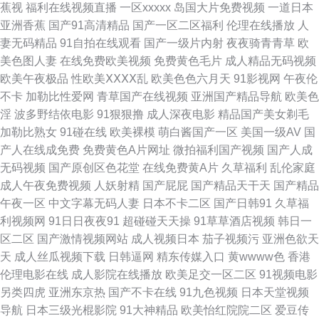
蕉视
福利在线视频直播
一区xxxxx
岛国大片免费视频
一道日本
第一滴血4高清 91大片免费观看视频 女人的抉择 91限制级干顶级美女 天天
亚洲香蕉
国产91高清精品
国产一区二区福利
伦理在线播放
人
妻无码精品
91自拍在线观看
国产一级片内射
夜夜骑青青草
欧
vip电影网 黑丝美女网站 91破解版免费观看 欧美区在线 草莓视频app电脑在
美色图人妻
在线免费欧美视频
免费黄色毛片
成人精品无码视频
欧美午夜极品
性欧美ⅩⅩⅩⅩ乱
欧美色色六月天
91影视网
午夜伦
线看 性福岛入口 海角91 91学生妹免费 日韩丝袜无码 操38 欧美成人精品日
不卡
加勒比性爱网
青草国产在线视频
亚洲国产精品导航
欧美色
淫
波多野结依电影
91狠狠撸
成人深夜电影
精品国产美女剃毛
韩高清 九一传媒影视传媒官网 A黄 91撸啊撸射看片91 搜索电影免费 蜜桃丰
加勒比熟女
91碰在线
欧美裸模
萌白酱国产一区
美国一级AV
国
产人在线成免费
免费黄色A片网址
微拍福利国产视频
国产人成
满的性爱午夜 国产美女网站 传媒视频高清一区传媒 91美女操逼 大香蕉青青
无码视频
国产原创区色花堂
在线免费黄A片
久草福利
乱伦家庭
成人午夜免费视频
人妖射精
国产屁屁
国产精品天干天
国产精品
艹 91精品专区 亚洲黄色小说网站 五月天AV免费影院 日韩九一免费在线观看
午夜一区
中文字幕无码人妻
日本不卡二区
国产日韩91
久草福
利视频网
91日日夜夜91
超碰碰天天操
91草草酒店视频
韩日一
美女视频国产 国产tv 韩日精品视频 91视频观看% 91视频草草 91操憋 avtt男
区二区
国产激情视频网站
成人视频日本
茄子视频污
亚洲色欲天
天
成人丝瓜视频下载
日韩逼网
精东传媒入口
黄wwww色
香港
人的天堂 91大神片子 91午夜在线视频 少妇精品一区二区 玖玖久久 福利短片
伦理电影在线
成人影院在线播放
欧美足交一区二区
91视频电影
另类四虎
亚洲东京热
国产不卡在线
91九色视频
日本天堂视频
91黄在线观看永久免费版 五月丁香综合啪啪成人 欧美性精品国产 国产精品
导航
日本三级光棍影院
91大神精品
欧美怡红院院二区
爱豆传