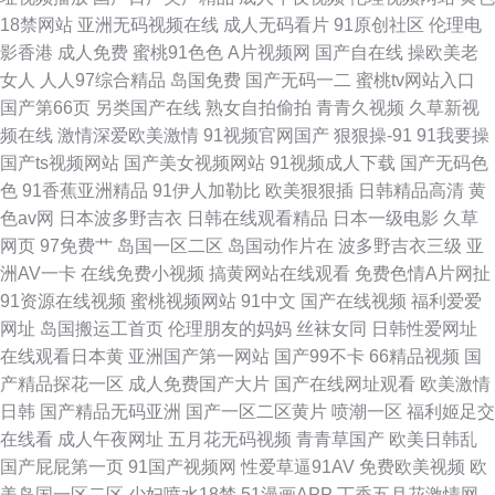
18禁网站
亚洲无码视频在线
成人无码看片
91原创社区
伦理电
影香港
成人免费
蜜桃91色色
A片视频网
国产自在线
操欧美老
女人
人人97综合精品
岛国免费
国产无码一二
蜜桃tv网站入口
国产第66页
另类国产在线
熟女自拍偷拍
青青久视频
久草新视
频在线
激情深爱欧美激情
91视频官网国产
狠狠操-91
91我要操
国产ts视频网站
国产美女视频网站
91视频成人下载
国产无码色
色
91香蕉亚洲精品
91伊人加勒比
欧美狠狠插
日韩精品高清
黄
色av网
日本波多野吉衣
日韩在线观看精品
日本一级电影
久草
网页
97免费艹
岛国一区二区
岛国动作片在
波多野吉衣三级
亚
洲AV一卡
在线免费小视频
搞黄网站在线观看
免费色情A片网扯
91资源在线视频
蜜桃视频网站
91中文
国产在线视频
福利爱爱
网址
岛国搬运工首页
伦理朋友的妈妈
丝袜女同
日韩性爱网址
在线观看日本黄
亚洲国产第一网站
国产99不卡
66精品视频
国
产精品探花一区
成人免费国产大片
国产在线网址观看
欧美激情
日韩
国产精品无码亚洲
国产一区二区黄片
喷潮一区
福利姬足交
在线看
成人午夜网址
五月花无码视频
青青草国产
欧美日韩乱
国产屁屁第一页
91国产视频网
性爱草逼91AV
免费欧美视频
欧
美岛国一区二区
少妇喷水18禁
51漫画APP
丁香五月花激情网