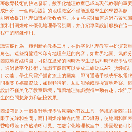
隨著教育技術的快速發展，數字化地理教室已成為現代教學的重
組成部分。一個精心設計的地理教室不僅能激發學生的學習興趣
還能有效提升地理知識的吸收效率。本文將探討如何通過布置知
窗簾和掛圖燈箱來優化地理學習氛圍，并介紹專業設計服務在這
過程中的關鍵作用。
知識窗簾作為一種創新的教學工具，在數字化地理教室中扮演著
要角色。這些窗簾通常印有地理主題的內容，如世界地圖、氣候
布圖或地質結構圖，可以在遮光的同時為學生提供即時視覺學習
料。通過數字化技術，知識窗簾還可以集成二維碼或AR（增強現
實）功能，學生只需掃描窗簾上的圖案，即可通過手機或平板電
訪問相關多媒體資源，如視頻講解、互動測驗或虛擬實地考察。
種設計不僅美化了教室環境，還讓地理知識變得生動有趣，增強
學生的空間想象力和記憶效果。
掛圖燈箱是另一個提升地理學習氛圍的有效工具。傳統的掛圖往
受限于光線和空間，而掛圖燈箱通過內置LED燈源，使地圖和圖
在昏暗環境下依然清晰可見。在數字化地理教室中，掛圖燈箱可