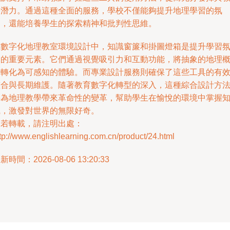
學潛力。通過這種全面的服務，學校不僅能夠提升地理學習的氛
圍，還能培養學生的探索精神和批判性思維。
在數字化地理教室環境設計中，知識窗簾和掛圖燈箱是提升學習
圍的重要元素。它們通過視覺吸引力和互動功能，將抽象的地理
念轉化為可感知的體驗。而專業設計服務則確保了這些工具的有
整合與長期維護。隨著教育數字化轉型的深入，這種綜合設計方
將為地理教學帶來革命性的變革，幫助學生在愉悅的環境中掌握
識，激發對世界的無限好奇。
如若轉載，請注明出處：
tp://www.englishlearning.com.cn/product/24.html
新時間：2026-08-06 13:20:33