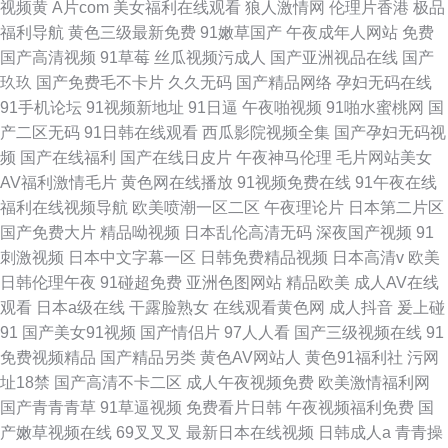
视频黄
A片com
美女福利在线观看
狼人激情网
伦理片香港
极品
福利导航
黄色三级最新免费
91嫩草国产
午夜成年人网站
免费
国产高清视频
91草莓
丝瓜视频污成人
国产亚洲视品在线
国产
玖玖
国产免费毛不卡片
久久无码
国产精品网络
孕妇无码在线
91手机论坛
91视频新地址
91日逼
午夜啪视频
91啪水蜜桃网
国
产二区无码
91日韩在线观看
西瓜影院视频全集
国产孕妇无码视
频
国产在线福利
国产在线日皮片
午夜神马伦理
毛片网站美女
AV福利激情毛片
黄色网在线播放
91视频免费在线
91午夜在线
福利在线视频导航
欧美喷潮一区二区
午夜理论片
日本第二片区
国产免费大片
精品呦视频
日本乱伦高清无码
深夜国产视频
91
刺激视频
日本中文字幕一区
日韩免费精品视频
日本高清v
欧美
日韩伦理午夜
91碰超免费
亚洲色图网站
精品欧美
成人AV在线
观看
日本a级在线
干露脸熟女
在线观看黄色网
成人抖音
爰上碰
91
国产美女91视频
国产情侣片
97人人看
国产三级视频在线
91
免费视频精品
国产精品另类
黄色AV网站人
黄色91福利社
污网
址18禁
国产高清不卡二区
成人午夜视频免费
欧美激情福利网
国产青青青草
91草逼视频
免费看片日韩
午夜视频福利免费
国
产嫩草视频在线
69叉叉叉
最新日本在线视频
日韩成人a
青青操