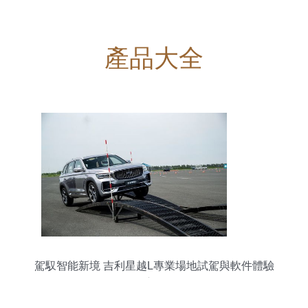
產品大全
駕馭智能新境 吉利星越L專業場地試駕與軟件體驗
深度解析