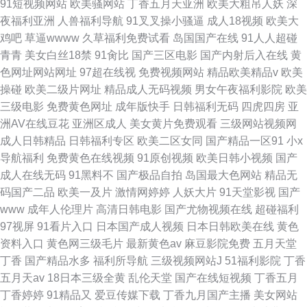
91短视频网站
欧美骚网站
丁香五月天亚洲
欧美大粗吊人妖
深
夜福利亚洲
人兽福利导航
91叉叉操小骚逼
成人18视频
欧美大
鸡吧
草逼wwww
久草福利免费试看
岛国国产在线
91人人超碰
青青
美女白丝18禁
91肏比
国产三区电影
国产内射后入在线
黄
色网址网站网址
97超在线视
免费视频网站
精品欧美精品v
欧美
操碰
欧美二级片网址
精品成人无码视频
男女午夜福利影院
欧美
三级电影
免费黄色网址
成年版快手
日韩福利无码
四虎四房
亚
洲AV在线豆花
亚洲区成人
美女黄片免费观看
三级网站视频网
成人日韩精品
日韩福利专区
欧美二区女同
国产精品一区91
小x
导航福利
免费黄色在线视频
91原创视频
欧美日韩小视频
国产
成人在线无码
91黑料不
国产极品自拍
岛国最大色网站
精品无
码国产二品
欧美一及片
激情网婷婷
人妖大片
91天堂影视
国产
www
成年人伦理片
高清日韩电影
国产尤物视频在线
超碰福利
97视屏
91看片入口
日本国产成人视频
日本日韩欧美在线
黄色
资料入口
黄色网三级毛片
最新黄色av
麻豆影院免费
五月天堂
丁香
国产精品水多
福利所导航
三级视频网站J
51福利影院
丁香
五月天av
18日本三级全黄
乱伦天堂
国产在线短视频
丁香五月
丁香婷婷
91精品又
爱豆传媒下载
丁香九月国产主播
美女网站